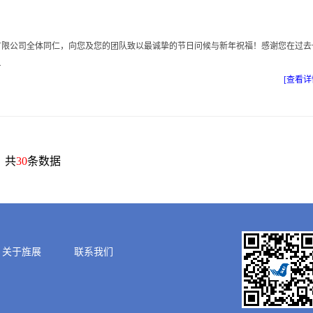
科技有限公司全体同仁，向您及您的团队致以最诚挚的节日问候与新年祝福！感谢您在过去
.
[查看详
，共
30
条数据
关于旌展
联系我们