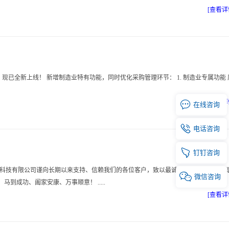
[查看详
现已全新上线！ 新增制造业特有功能，同时优化采购管理环节： 1. 制造业专属功能 
[查看详

在线
咨询

电话
咨询

钉钉
咨询
信息科技有限公司谨向长期以来支持、信赖我们的各位客户，致以最诚挚的新春祝福和最

微信
咨询
成功、阖家安康、万事顺意！ .....
[查看详