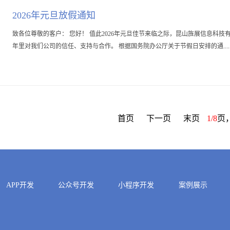
2026年元旦放假通知
致各位尊敬的客户： 您好！ 值此2026年元旦佳节来临之际，昆山旌展信息
年里对我们公司的信任、支持与合作。 根据国务院办公厅关于节假日安排的通....
首页
下一页
末页
1/8
页
APP开发
公众号开发
小程序开发
案例展示